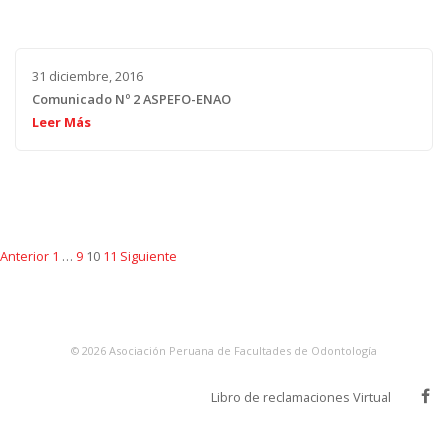
31 diciembre, 2016
Comunicado Nº 2 ASPEFO-ENAO
Leer Más
Navegación
Pag.
Pag.
Pag.
Pag.
Anterior
1
…
9
10
11
Siguiente
de
entradas
©
2026
Asociación Peruana de Facultades de Odontología
Libro de reclamaciones Virtual