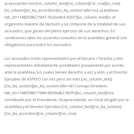
la asociación son:[/vc_column_text][/vc_column][/vc_row][vc_row]
[vc_column][vc_tta_accordion][vc_tta_section title=»La asamblea»
tab_id=»1482598271847-1bcbe45d-9250″][vc_column_text]Es el
organismo máximo de decisión y se compone de la totalidad de sus
asociados, que gocen del pleno ejercicio de sus derechos. En
condiciones tales los acuerdos tomados en la asamblea general son
obligatorios para todos los asociados.
Los asociados están representados por el Decano / Director y dos
representantes debidamente acreditados previamente por escrito
ante la asamblea, los cuales tienen derecho a voz y voto, y el Director
Ejecutivo de ASPEFO con voz pero sin voto.[/vc_column_text]
[/vc_tta_section][vc_tta_section title=»El Consejo Directivo»
tab_id=»1482598271849-402944b2-653f»][vc_column_text]Esta
constituido por el Presidente, Vicepresidente, un Vocal elegido por la
asamblea y el Director Ejecutivo.[/vc_column_text][/vc_tta_section]
[/vc_tta_accordion][/vc_column][/vc_row]